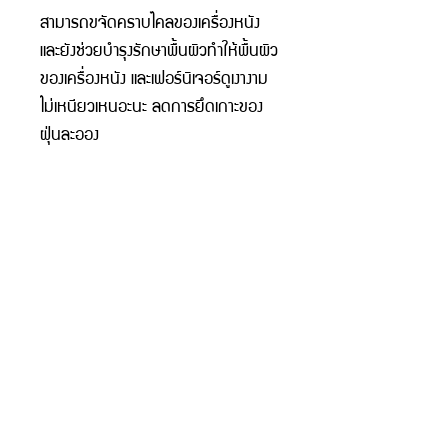
สามารถขจัดคราบไคลของเครื่องหนัง 
และยังช่วยบำรุงรักษาพื้นผิวทำให้พื้นผิว
ของเครื่องหนัง และเฟอร์นิเจอร์ดูเงางาม 
ไม่เหนียวเหนอะนะ ลดการยึดเกาะของ
ฝุ่นละออง
www.knaturalinter.com
© 2023 by Go Bar. Proudly created with
Wix.com